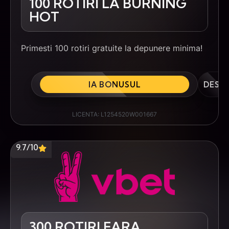
100 ROTIRI LA BURNING
HOT
Primesti 100 rotiri gratuite la depunere minima!
IA BONUSUL
DESP
LICENTA: L1254520W001667
9.7/10
300 ROTIRI FARA