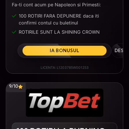
Fa-ti cont acum pe Napoleon si Primesti:
100 ROTIRI FARA DEPUNERE daca iti
confirmi contul cu buletinul
ROTIRILE SUNT LA SHINING CROWN
IA BONUSUL
DESP
LICENTA: L1203785W001253
9/10