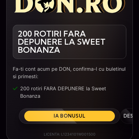
200 ROTIRI FARA
DEPUNERE LA SWEET
BONANZA
Fa-ti cont acum pe DON, confirma-l cu buletinul
si primesti:
200 rotiri FARA DEPUNERE la Sweet
Bonanza
IA BONUSUL
DESP
LICENTA: L1234101W001500