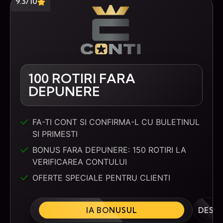
9.3/10
100 ROTIRI FARA
DEPUNERE
FA-TI CONT SI CONFIRMA-L CU BULETINUL
SI PRIMESTI
BONUS FARA DEPUNERE: 150 ROTIRI LA
VERIFICAREA CONTULUI
OFERTE SPECIALE PENTRU CLIENTI
IA BONUSUL
DESP