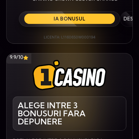
IA BONUSUL
DESP
LICENTA: L1160650W000194
9.9/10
ALEGE INTRE 3
OFERTĂ FĂRĂ DEPUNERE
BONUSURI FARA
500 ROTIRI GRATUITE + 100% BONUS
DEPUNERE
PANA LA 5000 RON
SUNTEM LIVE
👁️
1
👍
0
IA BONUS