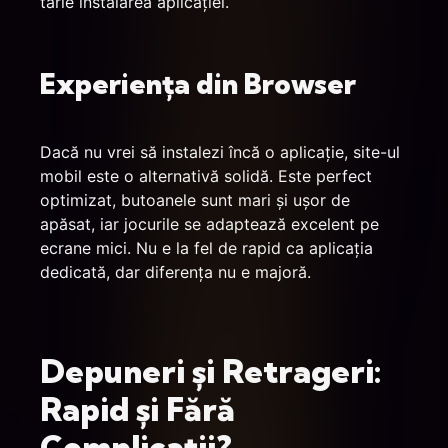
tărie instalarea aplicației.
Experiența din Browser
Dacă nu vrei să instalezi încă o aplicație, site-ul
mobil este o alternativă solidă. Este perfect
optimizat, butoanele sunt mari și ușor de
apăsat, iar jocurile se adaptează excelent pe
ecrane mici. Nu e la fel de rapid ca aplicația
dedicată, dar diferența nu e majoră.
Depuneri și Retrageri:
Rapid și Fără
Complicații?