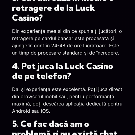
retragere de la Luck
Casino?
Din experiența mea și din ce spun alți jucători, o
retragere pe cardul bancar este procesată și
ajunge în cont în 24-48 de ore lucrătoare. Este
un timp de procesare standard și de încredere.
4. Pot juca la Luck Casino
de pe telefon?
Da, și experiența este excelentă. Poți juca direct
din browserul mobil sau, pentru performanță
maximă, poți descărca aplicația dedicată pentru
Android sau iOS.
5. Ce fac dacă am o
problemă și nu există chat