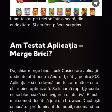
L-am testat pe telefon într-o seară, din
curiozitate. Și am fost plăcut surprins.
Am Testat Aplicația –
Merge Brici?
Da, chiar merge bine. Luck Casino are aplicații
dedicate atât pentru Android, cât și pentru iOS.
Aplicația – și crede-mă, am testat multe – este
chiar bine optimizată. Se încarcă rapid, jocurile
nu se blochează și navigarea e intuitivă. E mult
mai comod decât să joci din browser. Dacă ești
un jucător predominant de mobil, recomand cu