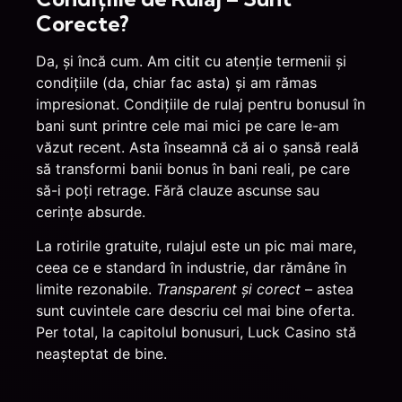
Corecte?
Da, și încă cum. Am citit cu atenție termenii și
condițiile (da, chiar fac asta) și am rămas
impresionat. Condițiile de rulaj pentru bonusul în
bani sunt printre cele mai mici pe care le-am
văzut recent. Asta înseamnă că ai o șansă reală
să transformi banii bonus în bani reali, pe care
să-i poți retrage. Fără clauze ascunse sau
cerințe absurde.
La rotirile gratuite, rulajul este un pic mai mare,
ceea ce e standard în industrie, dar rămâne în
limite rezonabile.
Transparent și corect
– astea
sunt cuvintele care descriu cel mai bine oferta.
Per total, la capitolul bonusuri, Luck Casino stă
neașteptat de bine.