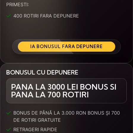
PRIMESTI:
400 ROTIRI FARA DEPUNERE
IA BONUSUL FARA DEPUNERE
BONUSUL CU DEPUNERE
PANA LA 3000 LEI BONUS SI
PANA LA 700 ROTIRI
BONUS DE PÂNĂ LA 3.000 RON BONUS ȘI 700
DE ROTIRI GRATUITE
RETRAGERI RAPIDE