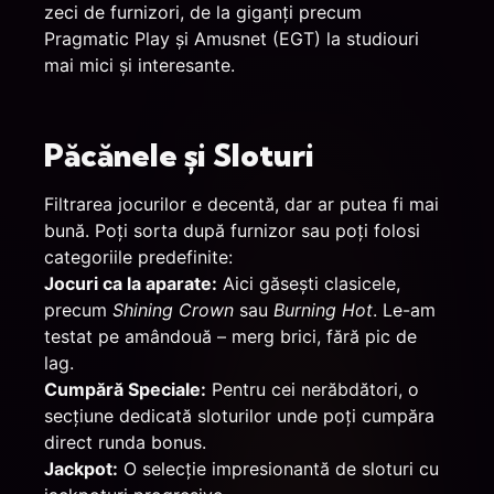
zeci de furnizori, de la giganți precum
Pragmatic Play și Amusnet (EGT) la studiouri
mai mici și interesante.
Păcănele și Sloturi
Filtrarea jocurilor e decentă, dar ar putea fi mai
bună. Poți sorta după furnizor sau poți folosi
categoriile predefinite:
Jocuri ca la aparate:
Aici găsești clasicele,
precum
Shining Crown
sau
Burning Hot
. Le-am
testat pe amândouă – merg brici, fără pic de
lag.
Cumpără Speciale:
Pentru cei nerăbdători, o
secțiune dedicată sloturilor unde poți cumpăra
direct runda bonus.
Jackpot:
O selecție impresionantă de sloturi cu