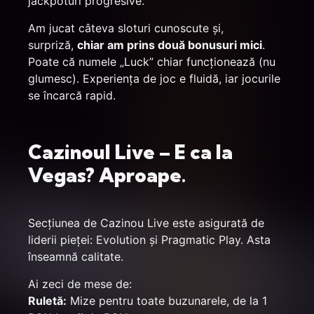
jackpoturi progresive.
Am jucat câteva sloturi cunoscute și,
surpriză,
chiar am prins două bonusuri mici
.
Poate că numele „Luck” chiar funcționează (nu
glumesc). Experiența de joc e fluidă, iar jocurile
se încarcă rapid.
Cazinoul Live – E ca la
Vegas? Aproape.
Secțiunea de Cazinou Live este asigurată de
liderii pieței: Evolution și Pragmatic Play. Asta
înseamnă calitate.
Ai zeci de mese de:
Ruletă:
Mize pentru toate buzunarele, de la 1