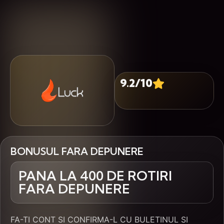
9.2/10
BONUSUL FARA DEPUNERE
PANA LA 400 DE ROTIRI
FARA DEPUNERE
FA-TI CONT SI CONFIRMA-L CU BULETINUL SI