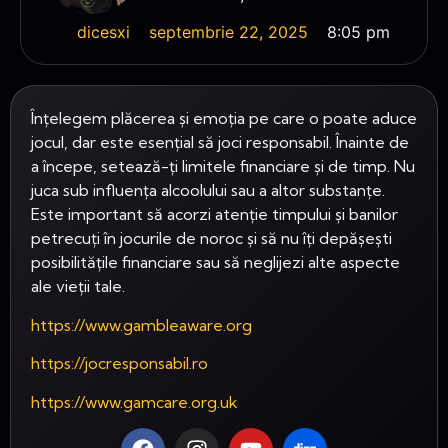
dicesxi
septembrie 22, 2025
8:05 pm
Înțelegem plăcerea și emoția pe care o poate aduce
jocul, dar este esențial să joci responsabil. Înainte de
a începe, setează-ți limitele financiare și de timp. Nu
juca sub influența alcoolului sau a altor substanțe.
Este important să acorzi atenție timpului și banilor
petrecuți în jocurile de noroc și să nu îți depășești
posibilitățile financiare sau să neglijezi alte aspecte
ale vieții tale.
https://www.gambleaware.org
https://jocresponsabil.ro
https://www.gamcare.org.uk