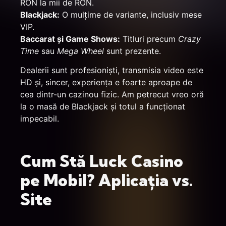
RON la mii de RON.
Blackjack:
O mulțime de variante, inclusiv mese
VIP.
Baccarat și Game Shows:
Titluri precum
Crazy
Time
sau
Mega Wheel
sunt prezente.
Dealerii sunt profesioniști, transmisia video este
HD și, sincer, experiența e foarte aproape de
cea dintr-un cazinou fizic. Am petrecut vreo oră
la o masă de Blackjack și totul a funcționat
impecabil.
Cum Stă Luck Casino
pe Mobil? Aplicația vs.
Site